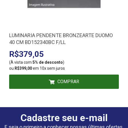
LUMINARIA PENDENTE BRONZEARTE DUOMO
40 CM BD152340BC F/LL
R$379,05
(À vista com
5% de desconto
)
(
ou
R$399,00
em 10x sem juros
COMPRAR
Cadastre seu e-mail
E seja o primeiro a conhecer nossas últimas ofertas.