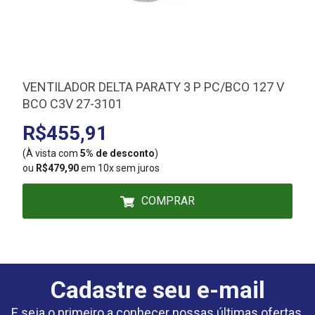
VENTILADOR DELTA PARATY 3 P PC/BCO 127 V
BCO C3V 27-3101
R$455,91
(À vista com
5% de desconto
)
(
ou
R$479,90
em 10x sem juros
COMPRAR
Cadastre seu e-mail
E seja o primeiro a conhecer nossas últimas ofertas.