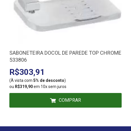
SABONETEIRA DOCOL DE PAREDE TOP CHROME
533806
R$303,91
(À vista com
5% de desconto
)
(
ou
R$319,90
em 10x sem juros
COMPRAR