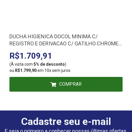
DUCHA HIGIENICA DOCOL MINIMA C/
REGISTRO E DERIVACAO C/ GATILHO CHROME
931006
R$1.709,91
(À vista com
5% de desconto
)
(
ou
R$1.799,90
em 10x sem juros
COMPRAR
Cadastre seu e-mail
E seja o primeiro a conhecer nossas últimas ofertas.