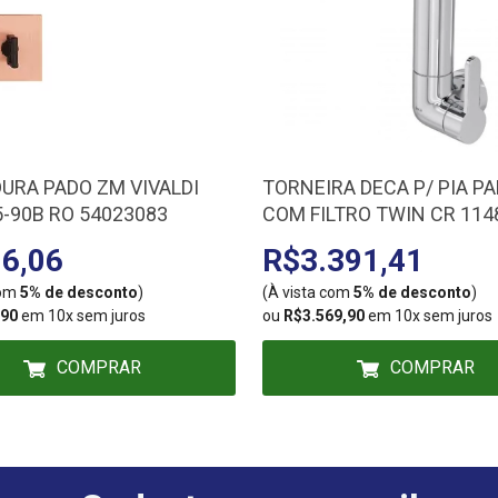
URA PADO ZM VIVALDI
TORNEIRA DECA P/ PIA P
5-90B RO 54023083
COM FILTRO TWIN CR 114
6,06
R$3.391,41
com
5% de desconto
)
(À vista com
5% de desconto
)
,90
em 10x sem juros
ou
R$3.569,90
em 10x sem juros
COMPRAR
COMPRAR