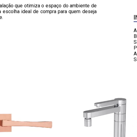
talação que otimiza o espaço do ambiente de
a escolha ideal de compra para quem deseja
e.
A
B
S
P
A
S