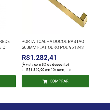
AREDE
PORTA TOALHA DOCOL BASTAO
TORNE
8.C
600MM FLAT OURO POL 961343
RIVA C
489706
R$1.282,41
R$3
(À vista com
5% de desconto
)
(À vista
ou
R$1.349,90
em 10x sem juros
ou
R$334
COMPRAR