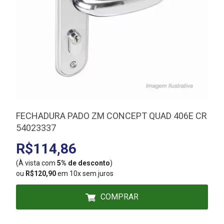
FECHADURA PADO ZM CONCEPT QUAD 406E CR
54023337
R$114,86
(À vista com
5% de desconto
)
(
ou
R$120,90
em 10x sem juros
COMPRAR