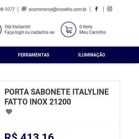
38-1077
ecommerce@ircoelho.com.br
Olá Visitante!
0 itens
Faça login ou cadastre-se
Meu Carrinho
FERRAMENTAS
ILUMINAÇÃO
PORTA SABONETE ITALYLINE
FATTO INOX 21200
R$ 413,16