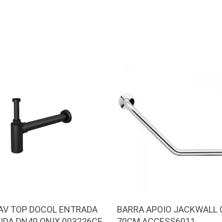
LAV TOP DOCOL ENTRADA
BARRA APOIO JACKWALL 
AIDA DN40 ONIX 003226CE
70CM ACCESS6011