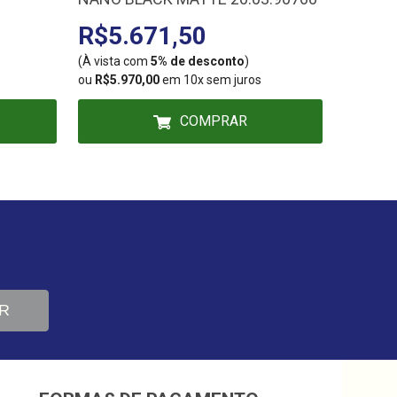
R$5.671,50
R$37
(À vista com
5% de desconto
)
(À vista
ou
R$5.970,00
em 10x sem juros
ou
R$39,
COMPRAR
R