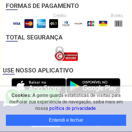
FORMAS DE PAGAMENTO
Crédito
Boleto
TOTAL SEGURANÇA
USE NOSSO APLICATIVO
Cookies:
A gente guarda estatísticas de visitas para
melhorar sua experiência de navegação, saiba mais em
nossa
política de privacidade.
© 2026 Irmãos Coelho.
Entendi e fechar
Desenvolvido por