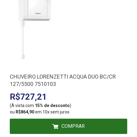
CHUVEIRO LORENZETTI ACQUA DUO BC/CR
127/5500 7510103
R$727,21
(À vista com
15% de desconto
)
(
ou
R$864,90
em 10x sem juros
COMPRAR