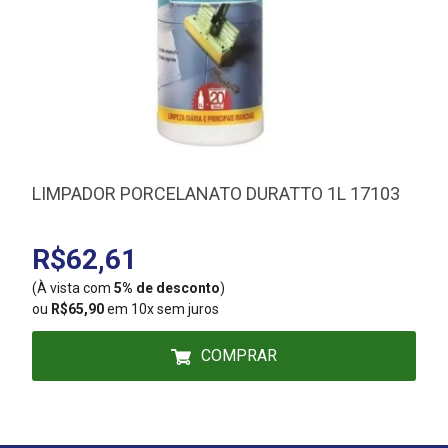
LIMPADOR PORCELANATO DURATTO 1L 17103
R$62,61
(À vista com
5% de desconto
)
(
ou
R$65,90
em 10x sem juros
COMPRAR