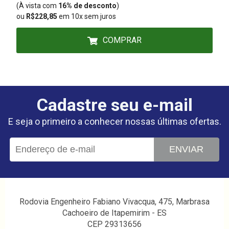
(À vista com
16% de desconto
)
(
ou
R$228,85
em 10x sem juros
COMPRAR
Cadastre seu e-mail
E seja o primeiro a conhecer nossas últimas ofertas.
ENVIAR
Rodovia Engenheiro Fabiano Vivacqua, 475, Marbrasa
Cachoeiro de Itapemirim - ES
CEP 29313656