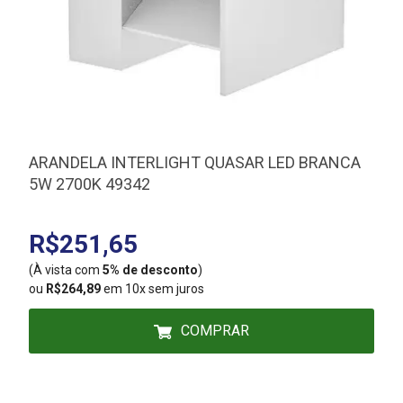
ARANDELA INTERLIGHT QUASAR LED BRANCA
5W 2700K 49342
D
R$251,65
(À vista com
5% de desconto
)
(
ou
R$264,89
em 10x sem juros
COMPRAR