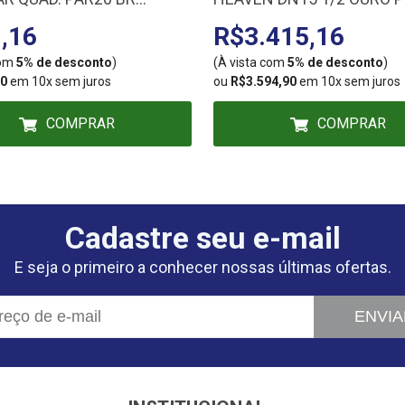
1B
888243
,16
R$3.415,16
com
5% de desconto
)
(À vista com
5% de desconto
)
90
em 10x sem juros
ou
R$3.594,90
em 10x sem juros
COMPRAR
COMPRAR
Cadastre seu e-mail
E seja o primeiro a conhecer nossas últimas ofertas.
ENVIA