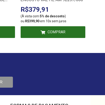
M.C.A 
R$379,91
R$2.
F/L
(À vista com
5% de desconto
)
(À vista
ou
R$399,90
em 10x sem juros
ou
R$3.0
COMPRAR
R