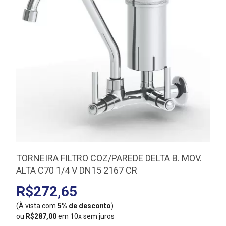
TORNEIRA FILTRO COZ/PAREDE DELTA B. MOV.
ALTA C70 1/4 V DN15 2167 CR
R$272,65
(À vista com
5% de desconto
)
(
ou
R$287,00
em 10x sem juros