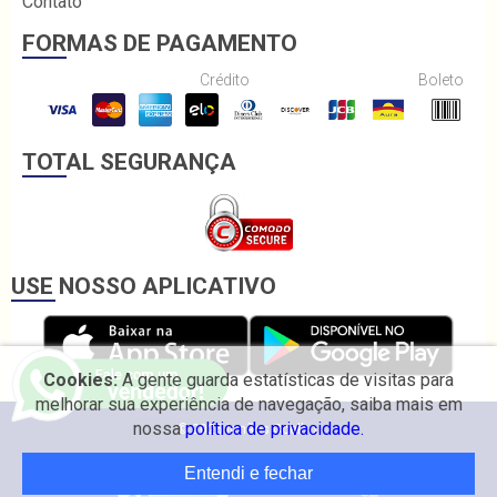
Contato
FORMAS DE PAGAMENTO
Crédito
Boleto
TOTAL SEGURANÇA
USE NOSSO APLICATIVO
Cookies:
A gente guarda estatísticas de visitas para
melhorar sua experiência de navegação, saiba mais em
nossa
política de privacidade.
© 2026 Irmãos Coelho.
Entendi e fechar
Desenvolvido por