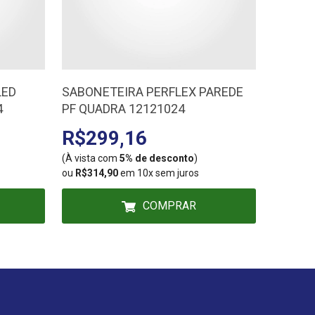
LED
SABONETEIRA PERFLEX PAREDE
PORCE
4
PF QUADRA 12121024
82 CAL
BM126
R$299,16
R$1
(À vista com
5% de desconto
)
(À vista
ou
R$314,90
em 10x sem juros
ou
R$110
COMPRAR