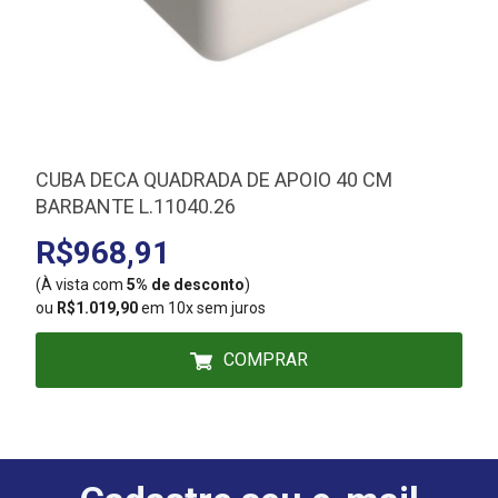
CUBA DECA QUADRADA DE APOIO 40 CM
BARBANTE L.11040.26
R$968,91
(À vista com
5% de desconto
)
(
ou
R$1.019,90
em 10x sem juros
COMPRAR