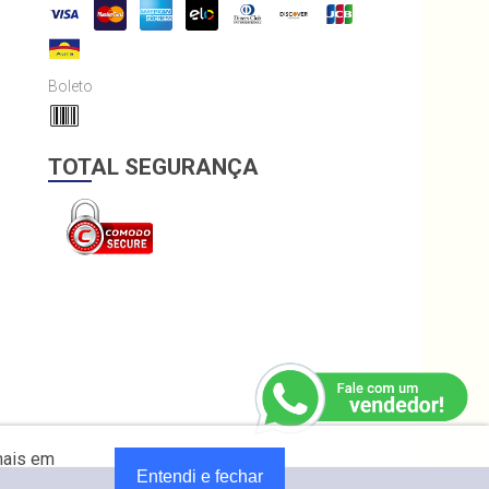
Boleto
TOTAL SEGURANÇA
mais em
Entendi e fechar