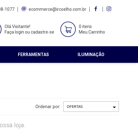
38-1077
ecommerce@ircoelho.com.br
Olá Visitante!
0 itens
Faça login ou cadastre-se
Meu Carrinho
FERRAMENTAS
ILUMINAÇÃO
Ordenar por:
ssa loja.