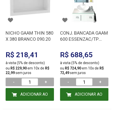
NICHO GAAM THIN 580
CONJ. BANCADA GAAM
X 380 BRANCO 090.20
600 ESSENZAC/TP
VIDRO/QUADRO/CUBA
BR 0941.20.20
R$ 218,41
R$ 688,65
à vista (5% de desconto)
à vista (5% de desconto)
ou
R$ 229,90
em 10x de
R$
ou
R$ 724,90
em 10x de
R$
22,99
sem juros
72,49
sem juros
-
+
-
+
ADICIONAR AO
ADICIONAR AO
CARRINHO
CARRINHO