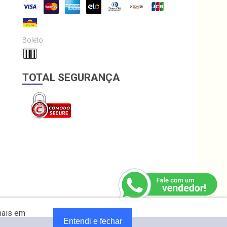
Boleto
TOTAL SEGURANÇA
mais em
Entendi e fechar