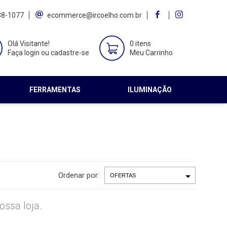
38-1077
ecommerce@ircoelho.com.br
Olá Visitante!
0 itens
Faça login ou cadastre-se
Meu Carrinho
FERRAMENTAS
ILUMINAÇÃO
Ordenar por:
ssa loja.