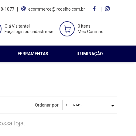
38-1077
ecommerce@ircoelho.com.br
Olá Visitante!
0 itens
Faça login ou cadastre-se
Meu Carrinho
FERRAMENTAS
ILUMINAÇÃO
Ordenar por:
ssa loja.