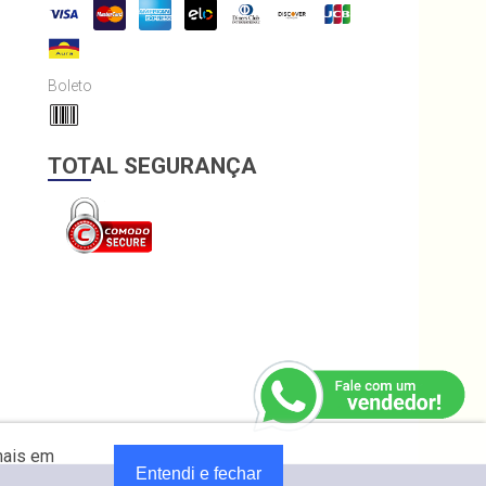
Boleto
TOTAL SEGURANÇA
mais em
Entendi e fechar