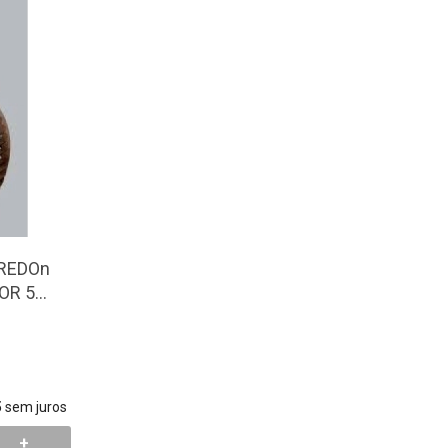
 REDOn
OR 5
5
sem juros
+