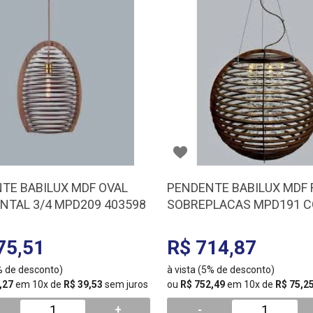
TE BABILUX MDF OVAL
PENDENTE BABILUX MDF
NTAL 3/4 MPD209 403598
SOBREPLACAS MPD191 C
403482
75,51
R$ 714,87
5% de desconto)
à vista (5% de desconto)
,27
em 10x de
R$ 39,53
sem juros
ou
R$ 752,49
em 10x de
R$ 75,2
+
-