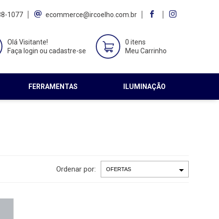
38-1077
ecommerce@ircoelho.com.br
Olá Visitante!
0 itens
Faça login ou cadastre-se
Meu Carrinho
FERRAMENTAS
ILUMINAÇÃO
Ordenar por: