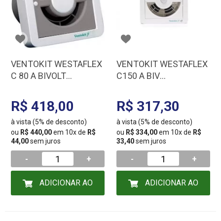
VENTOKIT WESTAFLEX
VENTOKIT WESTAFLEX
C 80 A BIVOLT
C150 A BIV
3005500005
BRANCO/CINZA
3005500015/30055000
R$ 418,00
R$ 317,30
98
à vista (5% de desconto)
à vista (5% de desconto)
ou
R$ 440,00
em 10x de
R$
ou
R$ 334,00
em 10x de
R$
44,00
sem juros
33,40
sem juros
-
+
-
+
ADICIONAR AO
ADICIONAR AO
CARRINHO
CARRINHO