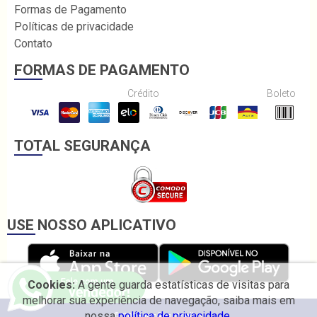
Formas de Pagamento
Políticas de privacidade
Contato
FORMAS DE PAGAMENTO
Crédito
Boleto
TOTAL SEGURANÇA
USE NOSSO APLICATIVO
Cookies:
A gente guarda estatísticas de visitas para
melhorar sua experiência de navegação, saiba mais em
nossa
política de privacidade.
© 2026 Irmãos Coelho.