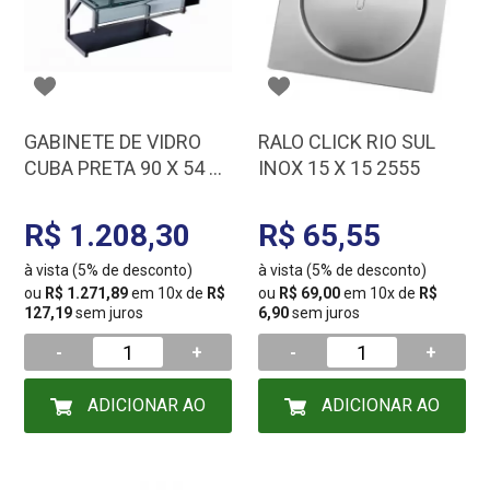
GABINETE DE VIDRO
RALO CLICK RIO SUL
CUBA PRETA 90 X 54 X
INOX 15 X 15 2555
46 GB1000
R$ 1.208,30
R$ 65,55
à vista (5% de desconto)
à vista (5% de desconto)
ou
R$ 1.271,89
em 10x de
R$
ou
R$ 69,00
em 10x de
R$
127,19
sem juros
6,90
sem juros
-
+
-
+
ADICIONAR AO
ADICIONAR AO
CARRINHO
CARRINHO