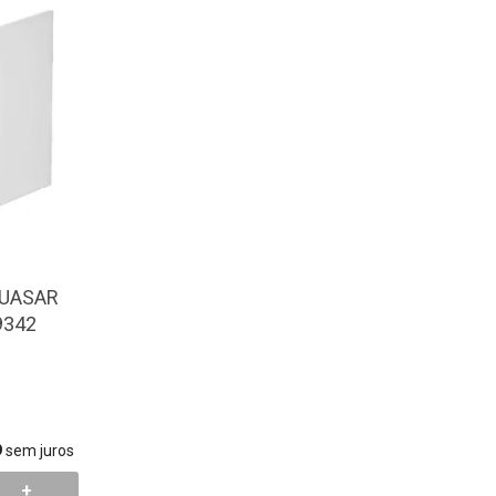
QUASAR
9342
9
sem juros
+