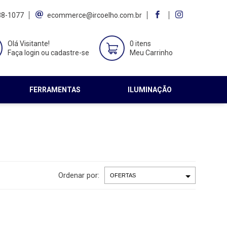
38-1077
ecommerce@ircoelho.com.br
Olá Visitante!
0 itens
Faça login ou cadastre-se
Meu Carrinho
FERRAMENTAS
ILUMINAÇÃO
Ordenar por: