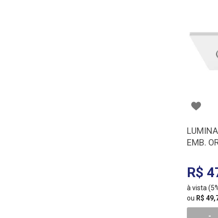
LUMINA
EMB. OR
75W IL 
R$ 4
à vista (
ou
R$ 49,
-