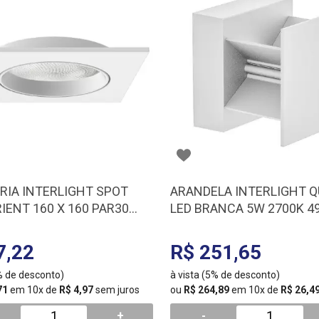
RIA INTERLIGHT SPOT
ARANDELA INTERLIGHT 
IENT 160 X 160 PAR30
LED BRANCA 5W 2700K 4
0159-BR
7,22
R$ 251,65
5% de desconto)
à vista (5% de desconto)
71
em 10x de
R$ 4,97
sem juros
ou
R$ 264,89
em 10x de
R$ 26,4
+
-