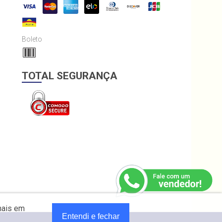
Boleto
TOTAL SEGURANÇA
mais em
Entendi e fechar