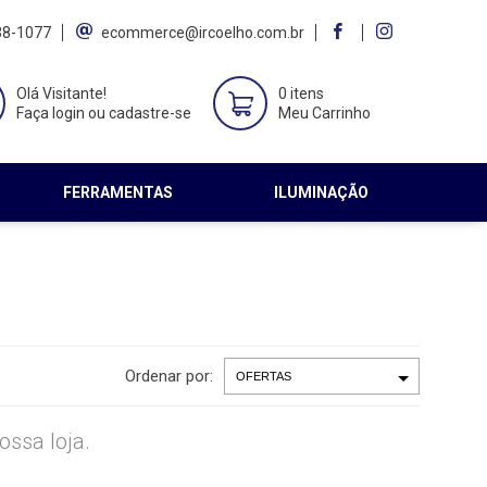
38-1077
ecommerce@ircoelho.com.br
Olá Visitante!
0 itens
Faça login ou cadastre-se
Meu Carrinho
FERRAMENTAS
ILUMINAÇÃO
Ordenar por:
ssa loja.