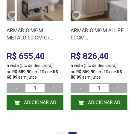
ARMARIO MGM
ARMARIO MGM ALURE
METALO 60 CM C/
60CM
ESPELHEIRA METALON
CAPPUCCINO/FREIJO
CIMENTO 19189.40
22463.50
R$ 655,40
R$ 826,40
à vista (5% de desconto)
à vista (5% de desconto)
ou
R$ 689,90
em 10x de
R$
ou
R$ 869,90
em 10x de
R$
68,99
sem juros
86,99
sem juros
-
+
-
+
ADICIONAR AO
ADICIONAR AO
CARRINHO
CARRINHO