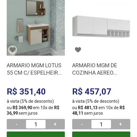
ARMARIO MGM LOTUS
ARMARIO MGM DE
55 CM C/ ESPELHEIRA
COZINHA AEREO
AMENDOA/OFF WHITE
PRISMA 1,44MT BANCO
9942.34
9951.2
R$ 351,40
R$ 457,07
à vista (5% de desconto)
à vista (5% de desconto)
ou
R$ 369,90
em 10x de
R$
ou
R$ 481,13
em 10x de
R$
36,99
sem juros
48,11
sem juros
-
+
-
+