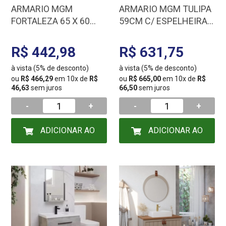
ARMARIO MGM
ARMARIO MGM TULIPA
FORTALEZA 65 X 60
59CM C/ ESPELHEIRA
C/ESP. BRANCO 883.2
BRANCO 9940.2
F/LL
R$ 442,98
R$ 631,75
à vista (5% de desconto)
à vista (5% de desconto)
ou
R$ 466,29
em 10x de
R$
ou
R$ 665,00
em 10x de
R$
46,63
sem juros
66,50
sem juros
-
+
-
+
ADICIONAR AO
ADICIONAR AO
CARRINHO
CARRINHO