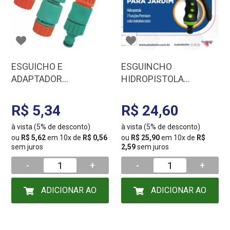
ESGUICHO E
ESGUINCHO
ADAPTADOR
HIDROPISTOLA
P/MANGUEIRA.P/JARDI
PLASBOHN 7 FUNCOES
M 1/2
3946
R$ 5,34
R$ 24,60
à vista (5% de desconto)
à vista (5% de desconto)
ou
R$ 5,62
em 10x de
R$ 0,56
ou
R$ 25,90
em 10x de
R$
sem juros
2,59
sem juros
-
+
-
+
ADICIONAR AO
ADICIONAR AO
CARRINHO
CARRINHO