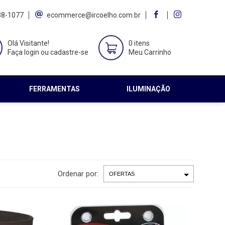
38-1077
ecommerce@ircoelho.com.br
Olá Visitante!
0 itens
Faça login ou cadastre-se
Meu Carrinho
FERRAMENTAS
ILUMINAÇÃO
Ordenar por: