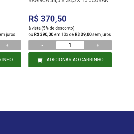
BRANCA 34,5 X 34,5 X 15 JCUBAR
R$ 370,50
à vista (5% de desconto)
em juros
ou
R$ 390,00
em 10x de
R$ 39,00
sem juros
+
-
+
RINHO
ADICIONAR AO CARRINHO