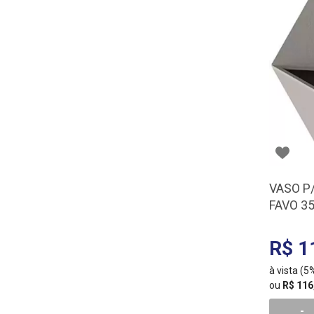
VASO P
FAVO 3
R$ 1
à vista (
ou
R$ 116
-