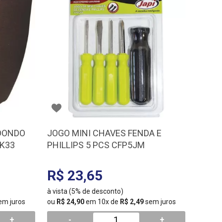
EDONDO
JOGO MINI CHAVES FENDA E
RK33
PHILLIPS 5 PCS CFP5JM
R$ 23,65
à vista (5% de desconto)
em juros
ou
R$ 24,90
em 10x de
R$ 2,49
sem juros
+
-
+