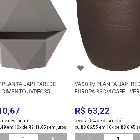
/ PLANTA JAPI PAREDE
VASO P/ PLANTA JAPI R
5 CIMENTO JVPFC35
EUROPA 33CM CAFE JVE
10,67
R$ 63,22
5% de desconto)
à vista (5% de desconto)
,49
em 10x de
R$ 11,65
sem juros
ou
R$ 66,55
em 10x de
R$ 6,65
s
+
-