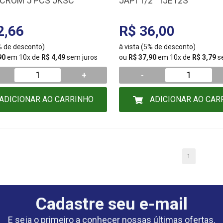
CROM 5 PCS JKSC
JAPI 1/2'' TJE12S
2,66
R$ 36,00
5% de desconto)
à vista (5% de desconto)
90
em 10x de
R$ 4,49
sem juros
ou
R$ 37,90
em 10x de
R$ 3,79
s
+
-
ADICIONAR AO CARRINHO
ADICIONAR AO CAR
1
Cadastre seu e-mail
E seja o primeiro a conhecer nossas últimas ofertas.