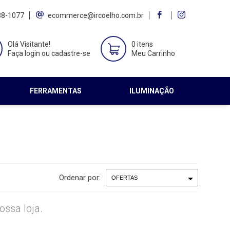
38-1077
ecommerce@ircoelho.com.br
Olá Visitante!
0 itens
Faça login ou cadastre-se
Meu Carrinho
FERRAMENTAS
ILUMINAÇÃO
Ordenar por:
ssa loja.