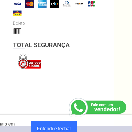
Boleto
TOTAL SEGURANÇA
mais em
Entendi e fechar