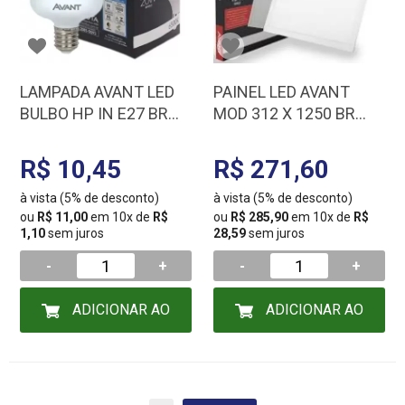
LAMPADA AVANT LED
PAINEL LED AVANT
BULBO HP IN E27 BR
MOD 312 X 1250 BR
6500K 20W BIV
6500K 45W BIV
147901370
R$ 10,45
R$ 271,60
à vista (5% de desconto)
à vista (5% de desconto)
ou
R$ 11,00
em 10x de
R$
ou
R$ 285,90
em 10x de
R$
1,10
sem juros
28,59
sem juros
-
+
-
+
ADICIONAR AO
ADICIONAR AO
CARRINHO
CARRINHO