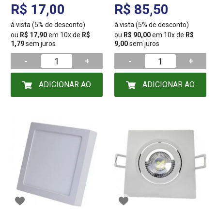
786241370
6000/6400/6500K BIV
R$ 17,00
R$ 85,50
à vista (5% de desconto)
à vista (5% de desconto)
ou
R$ 17,90
em 10x de
R$
ou
R$ 90,00
em 10x de
R$
1,79
sem juros
9,00
sem juros
-
+
-
+
ADICIONAR AO
ADICIONAR AO
CARRINHO
CARRINHO