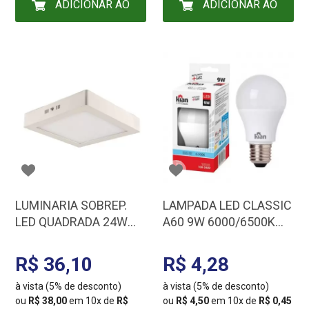
ADICIONAR AO
ADICIONAR AO
CARRINHO
CARRINHO
LUMINARIA SOBREP.
LAMPADA LED CLASSIC
LED QUADRADA 24W
A60 9W 6000/6500K
6000/6500K BR
E27 BIV
BLUMENAU/AVANT
KIAN/TASCHIBRA/AVA
R$ 36,10
R$ 4,28
768131375
NT
à vista (5% de desconto)
à vista (5% de desconto)
ou
R$ 38,00
em 10x de
R$
ou
R$ 4,50
em 10x de
R$ 0,45