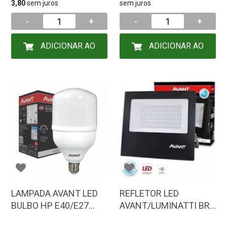
3,80
sem juros
sem juros
-
+
-
+
ADICIONAR AO
ADICIONAR AO
CARRINHO
CARRINHO
LAMPADA AVANT LED
REFLETOR LED
BULBO HP E40/E27
AVANT/LUMINATTI BR
30W 6500K BR BIVOLT
100W