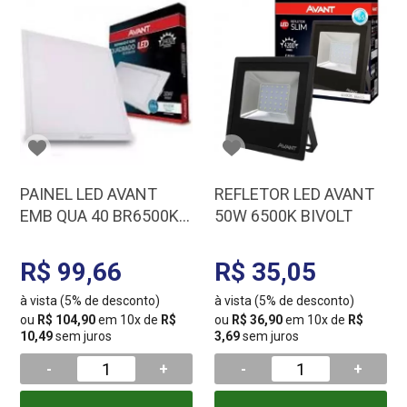
PAINEL LED AVANT
REFLETOR LED AVANT
EMB QUA 40 BR6500K
50W 6500K BIVOLT
30W BIV 858221378
R$ 99,66
R$ 35,05
à vista (5% de desconto)
à vista (5% de desconto)
ou
R$ 104,90
em 10x de
R$
ou
R$ 36,90
em 10x de
R$
10,49
sem juros
3,69
sem juros
-
+
-
+