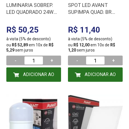
LUMINARIA SOBREP.
SPOT LED AVANT
LED QUADRADO 24W
SUPIMPA QUAD. BR
3000K
6500K 5W BIV
BLUMENAU/AVANT
865021371/281031377
R$ 50,25
R$ 11,40
à vista (5% de desconto)
à vista (5% de desconto)
ou
R$ 52,89
em 10x de
R$
ou
R$ 12,00
em 10x de
R$
5,29
sem juros
1,20
sem juros
-
+
-
+
ADICIONAR AO
ADICIONAR AO
CARRINHO
CARRINHO