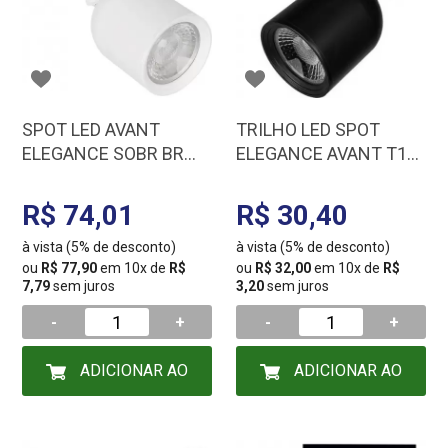
SPOT LED AVANT
TRILHO LED SPOT
ELEGANCE SOBR BR
ELEGANCE AVANT T1
AM 3000K 7W BIV
PR 6500K 7W BIV
250040577
251151377
R$ 74,01
R$ 30,40
à vista (5% de desconto)
à vista (5% de desconto)
ou
R$ 77,90
em 10x de
R$
ou
R$ 32,00
em 10x de
R$
7,79
sem juros
3,20
sem juros
-
+
-
+
ADICIONAR AO
ADICIONAR AO
CARRINHO
CARRINHO