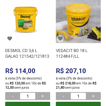
DESMOL CD 3,6 L
VEDACIT BD 18 L
GALAO 121542/121813
112484 F/LL
R$ 114,00
R$ 207,10
à vista (5% de desconto)
à vista (5% de desconto)
ou
R$ 120,00
em 10x de
R$
ou
R$ 218,00
em 10x de
R$
12,00
sem juros
21,80
sem juros
-
+
-
+