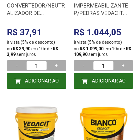
CONVERTEDOR/NEUTR
IMPERMEABILIZANTE
ALIZADOR DE
P/PEDRAS VEDACIT
FERRUGEM 500ML
INCOLOR 18L
140049/147829/
ACQUELLA STONES
R$ 37,91
R$ 1.044,05
121798
112310
à vista (5% de desconto)
à vista (5% de desconto)
ou
R$ 39,90
em 10x de
R$
ou
R$ 1.099,00
em 10x de
R$
3,99
sem juros
109,90
sem juros
-
+
-
+
ADICIONAR AO
ADICIONAR AO
CARRINHO
CARRINHO