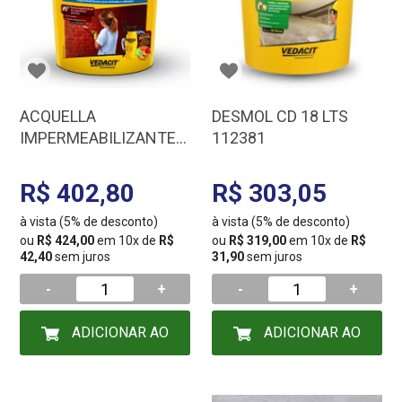
ACQUELLA
DESMOL CD 18 LTS
IMPERMEABILIZANTE
112381
BASE AGUA 18LTS
112306
R$ 402,80
R$ 303,05
à vista (5% de desconto)
à vista (5% de desconto)
ou
R$ 424,00
em 10x de
R$
ou
R$ 319,00
em 10x de
R$
42,40
sem juros
31,90
sem juros
-
+
-
+
ADICIONAR AO
ADICIONAR AO
CARRINHO
CARRINHO