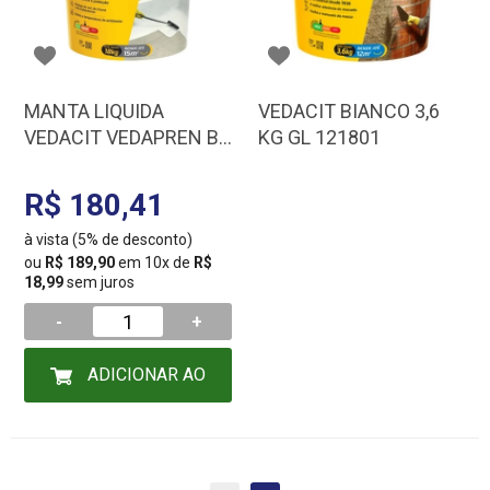
MANTA LIQUIDA
VEDACIT BIANCO 3,6
VEDACIT VEDAPREN BR
KG GL 121801
18 KG 112534
R$ 180,41
à vista (5% de desconto)
ou
R$ 189,90
em 10x de
R$
18,99
sem juros
-
+
ADICIONAR AO
CARRINHO