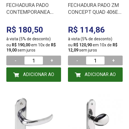
FECHADURA PADO
FECHADURA PADO ZM
CONTEMPORANEA
CONCEPT QUAD 406E
ROSETA 500-80B CR
CR 54023337
WC 54019429
R$ 180,50
R$ 114,86
à vista (5% de desconto)
à vista (5% de desconto)
ou
R$ 190,00
em 10x de
R$
ou
R$ 120,90
em 10x de
R$
19,00
sem juros
12,09
sem juros
-
+
-
+
ADICIONAR AO
ADICIONAR AO
CARRINHO
CARRINHO