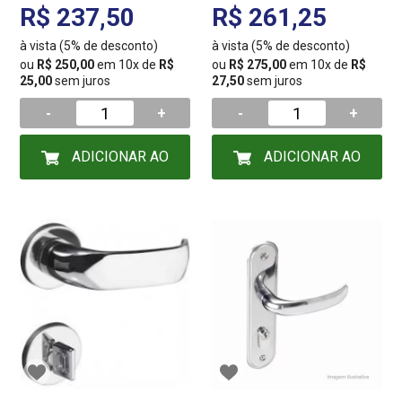
54019428
R$ 237,50
R$ 261,25
à vista (5% de desconto)
à vista (5% de desconto)
ou
R$ 250,00
em 10x de
R$
ou
R$ 275,00
em 10x de
R$
25,00
sem juros
27,50
sem juros
-
+
-
+
ADICIONAR AO
ADICIONAR AO
CARRINHO
CARRINHO