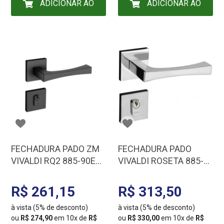
ADICIONAR AO
ADICIONAR AO
CARRINHO
CARRINHO
FECHADURA PADO ZM
FECHADURA PADO
VIVALDI RQ2 885-90E
VIVALDI ROSETA 885-
EPT 54023088
90E EXTERNA CR ZM
54020516
R$ 261,15
R$ 313,50
à vista (5% de desconto)
à vista (5% de desconto)
ou
R$ 274,90
em 10x de
R$
ou
R$ 330,00
em 10x de
R$