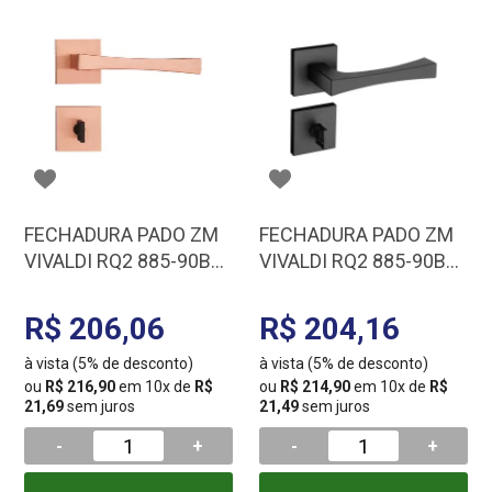
FECHADURA PADO ZM
FECHADURA PADO ZM
VIVALDI RQ2 885-90B
VIVALDI RQ2 885-90B
RO 54023083
EPT 54023080
R$ 206,06
R$ 204,16
à vista (5% de desconto)
à vista (5% de desconto)
ou
R$ 216,90
em 10x de
R$
ou
R$ 214,90
em 10x de
R$
21,69
sem juros
21,49
sem juros
-
+
-
+