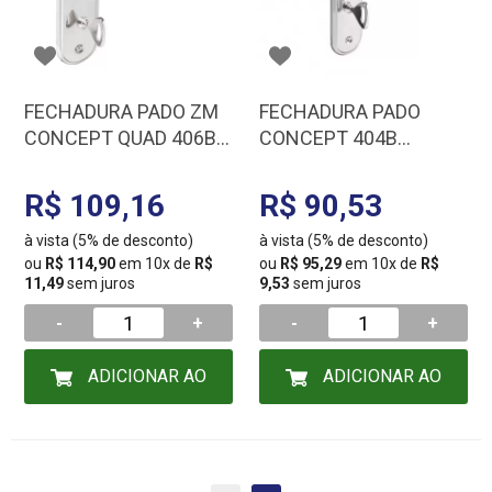
FECHADURA PADO ZM
FECHADURA PADO
CONCEPT QUAD 406B
CONCEPT 404B
CR 54023331
ESPELHO BX ZM
54021623
R$ 109,16
R$ 90,53
à vista (5% de desconto)
à vista (5% de desconto)
ou
R$ 114,90
em 10x de
R$
ou
R$ 95,29
em 10x de
R$
11,49
sem juros
9,53
sem juros
-
+
-
+
ADICIONAR AO
ADICIONAR AO
CARRINHO
CARRINHO