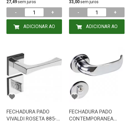
27,49
sem juros
33,00
sem juros
-
+
-
+
ADICIONAR AO
ADICIONAR AO
CARRINHO
CARRINHO
FECHADURA PADO
FECHADURA PADO
VIVALDI ROSETA 885-
CONTEMPORANEA
90B WC CR 54020532
500-80E CR EXTERNA