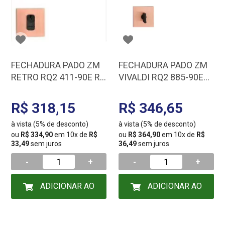
FECHADURA PADO ZM
FECHADURA PADO ZM
RETRO RQ2 411-90E RO
VIVALDI RQ2 885-90E
54023124
RO 54023091
R$ 318,15
R$ 346,65
à vista (5% de desconto)
à vista (5% de desconto)
ou
R$ 334,90
em 10x de
R$
ou
R$ 364,90
em 10x de
R$
33,49
sem juros
36,49
sem juros
-
+
-
+
ADICIONAR AO
ADICIONAR AO
CARRINHO
CARRINHO