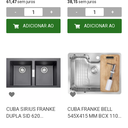
61,47
sem juros
38,15
sem juros
-
+
-
+
ADICIONAR AO
ADICIONAR AO
CARRINHO
CARRINHO
CUBA SIRIUS FRANKE
CUBA FRANKE BELL
DUPLA SID 620
545X415 MM BCX 110-
CARBON PT
55 TL ACESSORIOS