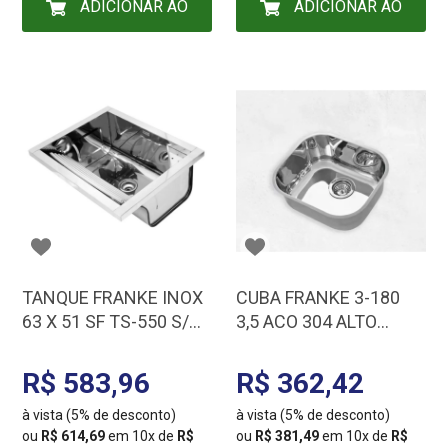
ADICIONAR AO
ADICIONAR AO
CARRINHO
CARRINHO
TANQUE FRANKE INOX
CUBA FRANKE 3-180
63 X 51 SF TS-550 S/
3,5 ACO 304 ALTO
ESP. VALV 3,5 FRANKE
BRILHO 400X340X18
10115 F/L
ESP 0,6 6222 F/L
R$ 583,96
R$ 362,42
à vista (5% de desconto)
à vista (5% de desconto)
ou
R$ 614,69
em 10x de
R$
ou
R$ 381,49
em 10x de
R$