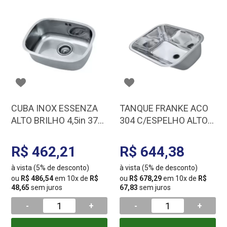
CUBA INOX ESSENZA
TANQUE FRANKE ACO
ALTO BRILHO 4,5in 37
304 C/ESPELHO ALTO
X34 X 18CM AÇO 304
BRILHO VALV 3,0 12856
6MM C/ VALVULA
63 X 48 X 23 10850 F/L
R$ 462,21
R$ 644,38
50082 F/L
à vista (5% de desconto)
à vista (5% de desconto)
ou
R$ 486,54
em 10x de
R$
ou
R$ 678,29
em 10x de
R$
48,65
sem juros
67,83
sem juros
-
+
-
+