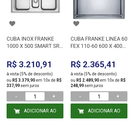
CUBA INOX FRANKE
CUBA FRANKE LINEA 60
1000 X 500 SMART SRX
FEX 110-60 600 X 400
670 14873
16661
R$ 3.210,91
R$ 2.365,41
à vista (5% de desconto)
à vista (5% de desconto)
ou
R$ 3.379,90
em 10x de
R$
ou
R$ 2.489,90
em 10x de
R$
337,99
sem juros
248,99
sem juros
-
+
-
+
ADICIONAR AO
ADICIONAR AO
CARRINHO
CARRINHO