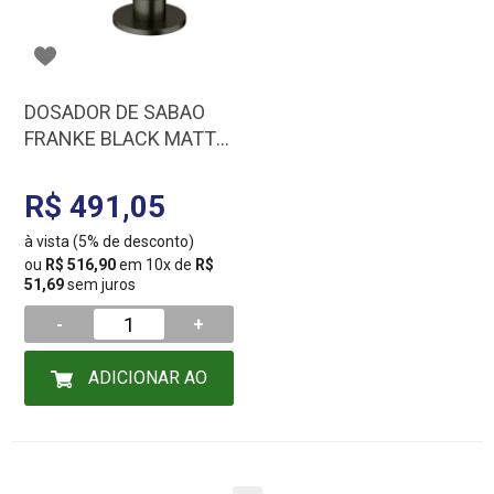
DOSADOR DE SABAO
FRANKE BLACK MATTE
16592
R$ 491,05
à vista (5% de desconto)
ou
R$ 516,90
em 10x de
R$
51,69
sem juros
-
+
ADICIONAR AO
CARRINHO