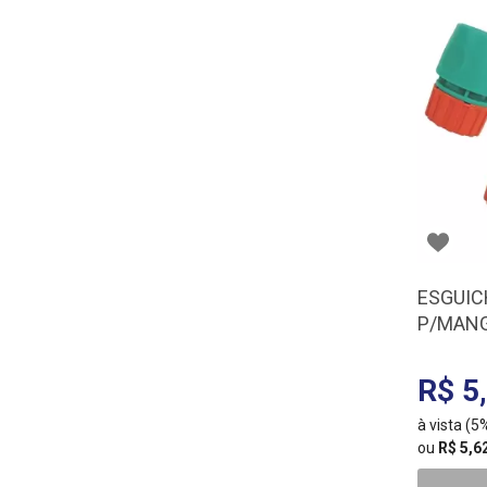
ESGUIC
P/MANG
R$ 5
à vista (
ou
R$ 5,6