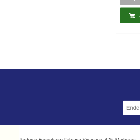
-
Rodovia Engenheiro Fabiano Vivacqua, 475, Marbrasa