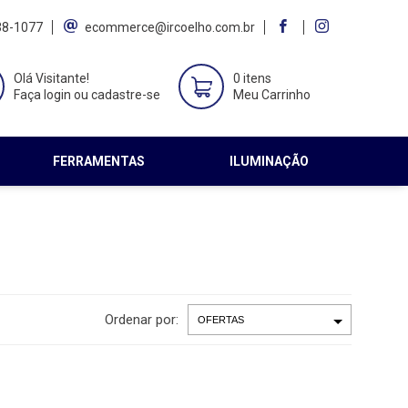
38-1077
ecommerce@ircoelho.com.br
Olá Visitante!
0 itens
Faça login ou cadastre-se
Meu Carrinho
FERRAMENTAS
ILUMINAÇÃO
Ordenar por: