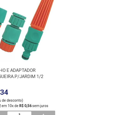
HO E ADAPTADOR
UEIRA.P/JARDIM 1/2
,34
5% de desconto)
2
em 10x de
R$ 0,56
sem juros