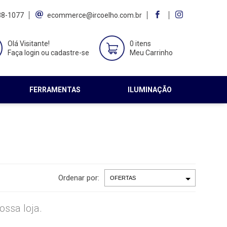
38-1077
ecommerce@ircoelho.com.br
Olá Visitante!
0 itens
Faça login ou cadastre-se
Meu Carrinho
FERRAMENTAS
ILUMINAÇÃO
Ordenar por:
ssa loja.