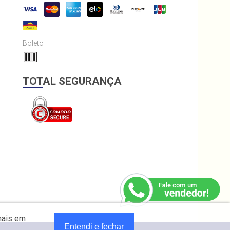
Boleto
TOTAL SEGURANÇA
mais em
Entendi e fechar