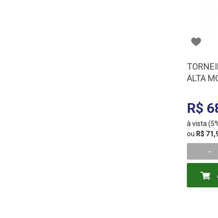
TORNEI
ALTA M
300000
R$ 6
à vista (
ou
R$ 71,
-