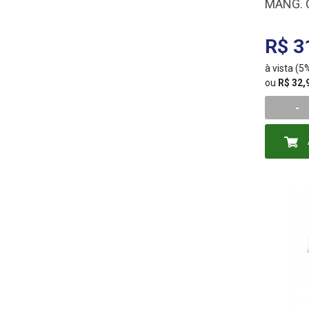
MANG. 
300000
R$ 3
à vista (
ou
R$ 32,
-