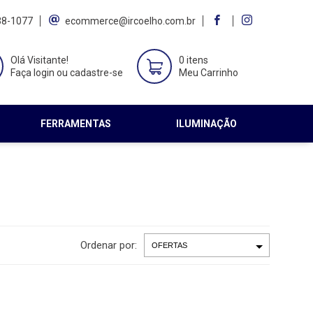
38-1077
ecommerce@ircoelho.com.br
Olá Visitante!
0 itens
Faça login ou cadastre-se
Meu Carrinho
FERRAMENTAS
ILUMINAÇÃO
Ordenar por: