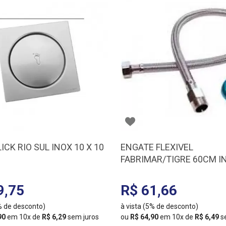
ICK RIO SUL INOX 10 X 10
ENGATE FLEXIVEL
FABRIMAR/TIGRE 60CM I
MXF DN15 7792 (4607-60
9,75
R$ 61,66
5% de desconto)
à vista (5% de desconto)
90
em 10x de
R$ 6,29
sem juros
ou
R$ 64,90
em 10x de
R$ 6,49
s