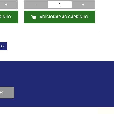
+
-
+
RINHO
ADICIONAR AO CARRINHO
A »
R