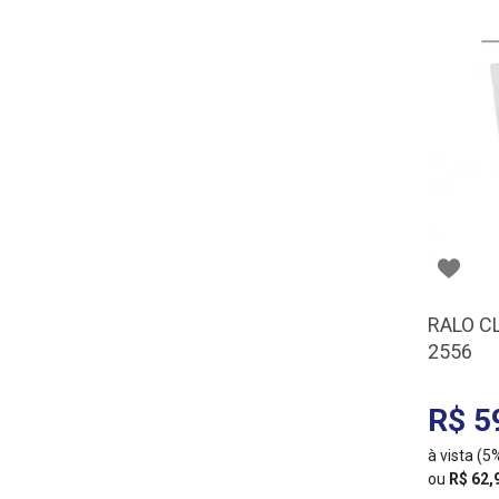
RALO CL
2556
R$ 5
à vista (
ou
R$ 62,