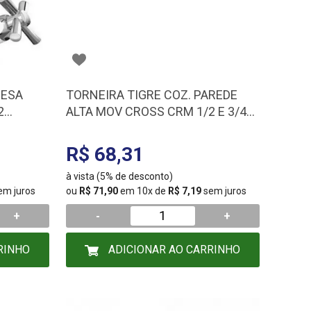
MESA
TORNEIRA TIGRE COZ. PAREDE
2
ALTA MOV CROSS CRM 1/2 E 3/4
300000472
R$ 68,31
à vista (5% de desconto)
em juros
ou
R$ 71,90
em 10x de
R$ 7,19
sem juros
+
-
+
RINHO
ADICIONAR AO CARRINHO