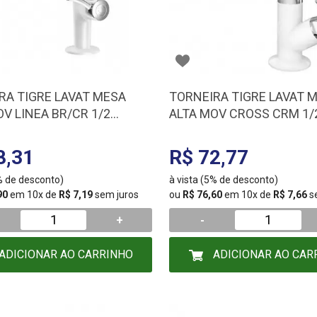
RA TIGRE LAVAT MESA
TORNEIRA TIGRE LAVAT 
OV LINEA BR/CR 1/2
ALTA MOV CROSS CRM 1/
678
300000490
8,31
R$ 72,77
5% de desconto)
à vista (5% de desconto)
90
em 10x de
R$ 7,19
sem juros
ou
R$ 76,60
em 10x de
R$ 7,66
s
+
-
ADICIONAR AO CARRINHO
ADICIONAR AO CAR