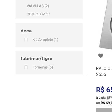
VALVULAS (2)
CONECTOR (1)
ESGUICHO (1)
deca
CAIXA DÁGUA (2)
Kit Completo (1)
fabrimar/tigre
Torneiras (6)
RALO CL
2555
R$ 6
à vista (
ou
R$ 69,