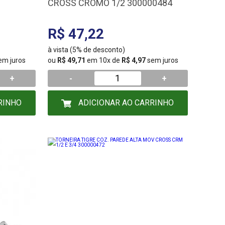
2
CROSS CROMO 1/2 300000484
R$ 47,22
à vista (5% de desconto)
em juros
ou
R$ 49,71
em 10x de
R$ 4,97
sem juros
+
-
+
RINHO
ADICIONAR AO CARRINHO