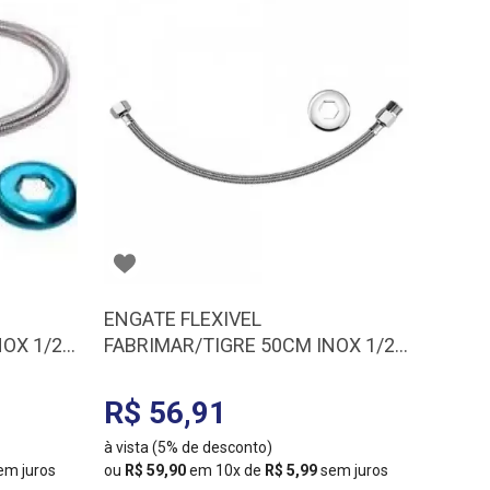
ENGATE FLEXIVEL
NOX 1/2
FABRIMAR/TIGRE 50CM INOX 1/2
-MXF)
MXF DN15 7791 (4607-50-MXF)
R$ 56,91
à vista (5% de desconto)
em juros
ou
R$ 59,90
em 10x de
R$ 5,99
sem juros