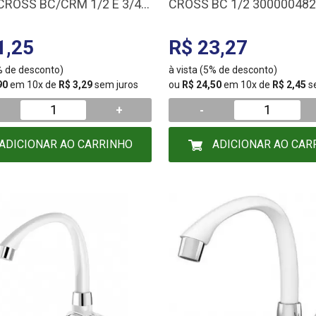
CROSS BC/CRM 1/2 E 3/4
CROSS BC 1/2 30000048
458
1,25
R$ 23,27
5% de desconto)
à vista (5% de desconto)
90
em 10x de
R$ 3,29
sem juros
ou
R$ 24,50
em 10x de
R$ 2,45
s
+
-
ADICIONAR AO CARRINHO
ADICIONAR AO CAR