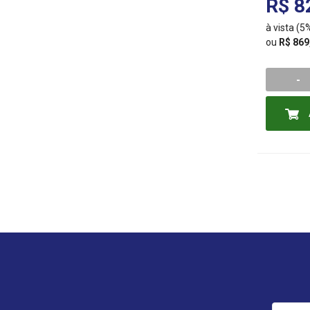
R$ 8
à vista (
ou
R$ 869
-