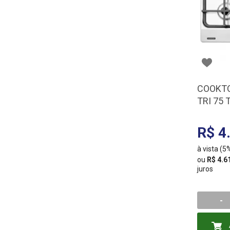
COOKTO
TRI 75
94716/
R$ 4
à vista (
ou
R$ 4.6
juros
-