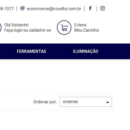
38-1077
ecommerce@ircoelho.com.br
Olá Visitante!
0 itens
Faça login ou cadastre-se
Meu Carrinho
FERRAMENTAS
ILUMINAÇÃO
Ordenar por: