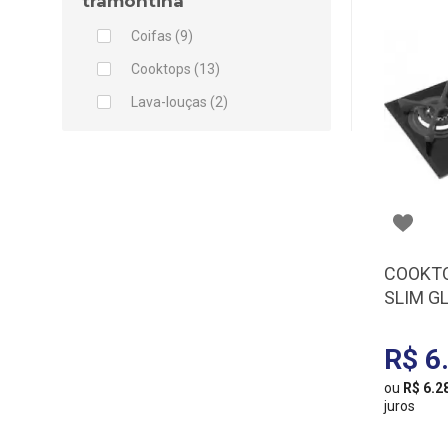
tramontina
Coifas (9)
Cooktops (13)
Lava-louças (2)
COOKT
SLIM G
94732/
R$ 6
ou
R$ 6.2
juros