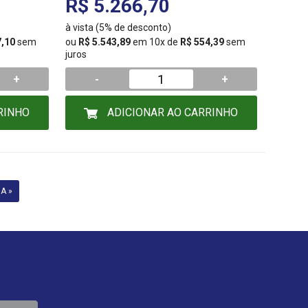
R$ 5.266,70
à vista (5% de desconto)
7,10
sem
ou
R$ 5.543,89
em 10x de
R$ 554,39
sem
juros
+
-
+
RINHO
ADICIONAR AO CARRINHO
A »