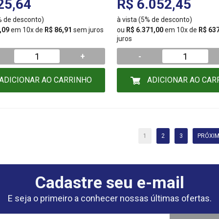
25,64
R$ 6.052,45
5% de desconto)
à vista (5% de desconto)
,09
em 10x de
R$ 86,91
sem juros
ou
R$ 6.371,00
em 10x de
R$ 63
juros
+
-
ADICIONAR AO CARRINHO
ADICIONAR AO CAR
1
2
3
PRÓXIM
Cadastre seu e-mail
E seja o primeiro a conhecer nossas últimas ofertas.