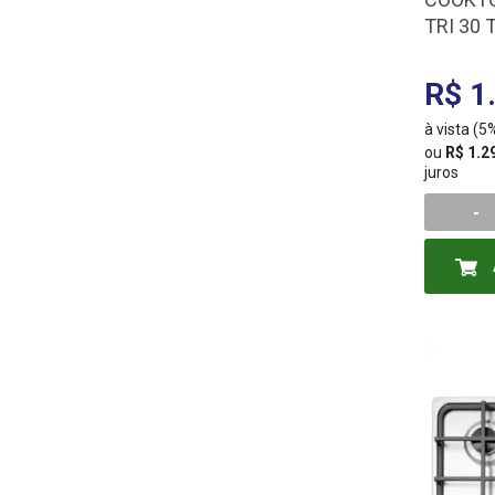
TRI 30
R$ 1
à vista (
ou
R$ 1.2
juros
-