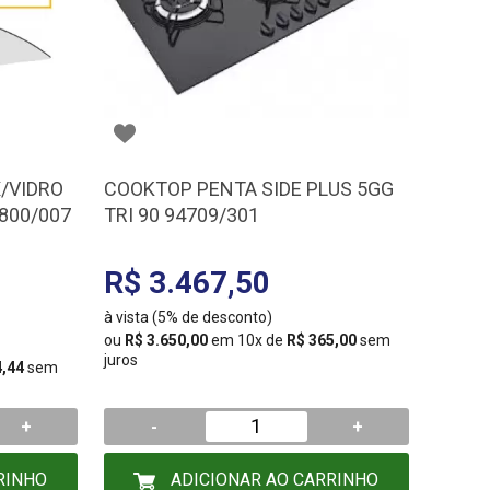
/VIDRO
COOKTOP PENTA SIDE PLUS 5GG
800/007
TRI 90 94709/301
R$ 3.467,50
à vista (5% de desconto)
ou
R$ 3.650,00
em 10x de
R$ 365,00
sem
juros
4,44
sem
+
-
+
RINHO
ADICIONAR AO CARRINHO