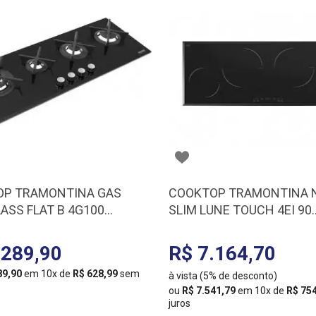
OP TRAMONTINA GAS
COOKTOP TRAMONTINA 
LASS FLAT B 4G100
SLIM LUNE TOUCH 4EI 90
104
94722/221 F/L
.289,90
R$ 7.164,70
89,90
em 10x de
R$ 628,99
sem
à vista (5% de desconto)
ou
R$ 7.541,79
em 10x de
R$ 75
juros