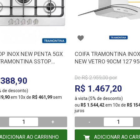
P INOX NEW PENTA 5GX
COIFA TRAMONTINA INOX
 TRAMONTINA SSTOP
NEW VETRO 90CM 127 95
114
De
R$ 2.959,00
por
.388,90
R$ 1.467,20
5% de desconto)
19,90
em 10x de
R$ 461,99
sem
à vista (5% de desconto)
ou
R$ 1.544,42
em 10x de
R$ 15
juros
+
-
ADICIONAR AO CARRINHO
ADICIONAR AO CAR