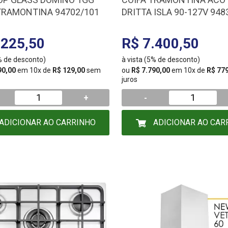
 TRAMONTINA 94702/101
DRITTA ISLA 90-127V 948
95800/017
.225,50
R$ 7.400,50
5% de desconto)
à vista (5% de desconto)
90,00
em 10x de
R$ 129,00
sem
ou
R$ 7.790,00
em 10x de
R$ 77
juros
+
-
ADICIONAR AO CARRINHO
ADICIONAR AO CAR