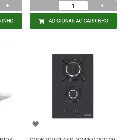
+
-
+
RINHO
ADICIONAR AO CARRINHO
 INOX
COOKTOP GLASS DOMINO 2GG 30