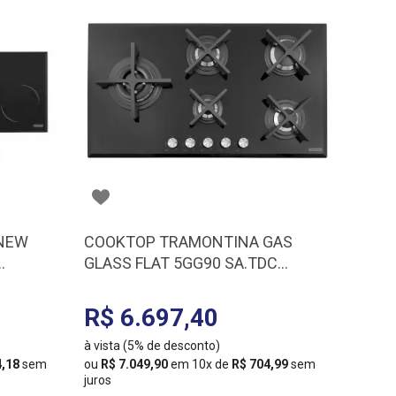
NEW
COOKTOP TRAMONTINA GAS
GLASS FLAT 5GG90 SA.TDC
94731/104
R$ 6.697,40
à vista (5% de desconto)
4,18
sem
ou
R$ 7.049,90
em 10x de
R$ 704,99
sem
juros