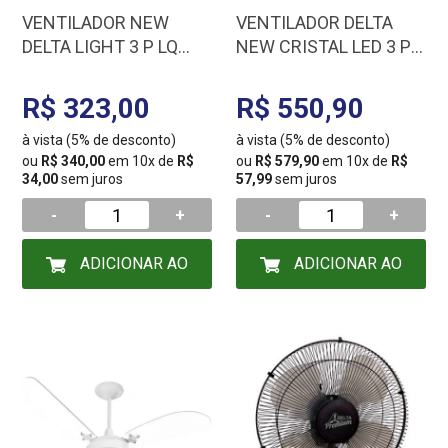
VENTILADOR NEW
VENTILADOR DELTA
DELTA LIGHT 3 P LQ
NEW CRISTAL LED 3 P
BCO C3V 38-3148 CX
PC/BCO 127V C3V 38-
AM
3185
R$ 323,00
R$ 550,90
à vista (5% de desconto)
à vista (5% de desconto)
ou
R$ 340,00
em 10x de
R$
ou
R$ 579,90
em 10x de
R$
34,00
sem juros
57,99
sem juros
-
+
-
+
ADICIONAR AO
ADICIONAR AO
CARRINHO
CARRINHO