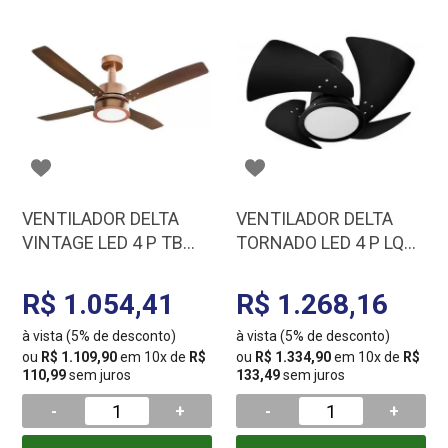
VENTILADOR DELTA
VENTILADOR DELTA
VINTAGE LED 4 P TB
TORNADO LED 4 P LQ
127 V COBRE C3V 25-
127 V PTO C3V 61-4114
4115
R$ 1.054,41
R$ 1.268,16
à vista (5% de desconto)
à vista (5% de desconto)
ou
R$ 1.109,90
em 10x de
R$
ou
R$ 1.334,90
em 10x de
R$
110,99
sem juros
133,49
sem juros
-
+
-
+