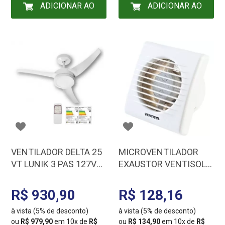
ADICIONAR AO
ADICIONAR AO
CARRINHO
CARRINHO
VENTILADOR DELTA 25
MICROVENTILADOR
VT LUNIK 3 PAS 127V
EXAUSTOR VENTISOL
C/ CONT REM 51-3101
P/ BANHEIRO 100MM
127V 4622
R$ 930,90
R$ 128,16
à vista (5% de desconto)
à vista (5% de desconto)
ou
R$ 979,90
em 10x de
R$
ou
R$ 134,90
em 10x de
R$