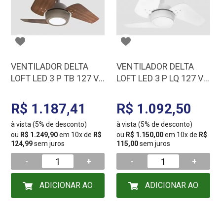
VENTILADOR DELTA
VENTILADOR DELTA
LOFT LED 3 P TB 127 V
LOFT LED 3 P LQ 127 V
MARROM C3V 28-3107
BCO C3V 28-3106
R$ 1.187,41
R$ 1.092,50
à vista (5% de desconto)
à vista (5% de desconto)
ou
R$ 1.249,90
em 10x de
R$
ou
R$ 1.150,00
em 10x de
R$
124,99
sem juros
115,00
sem juros
-
+
-
+
ADICIONAR AO
ADICIONAR AO
CARRINHO
CARRINHO