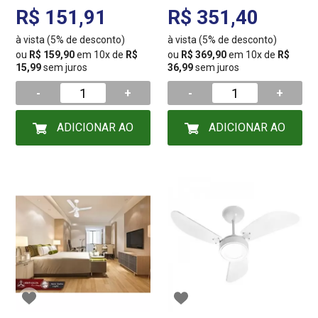
127V 4624
3121 CX AZ
R$ 151,91
R$ 351,40
à vista (5% de desconto)
à vista (5% de desconto)
ou
R$ 159,90
em 10x de
R$
ou
R$ 369,90
em 10x de
R$
15,99
sem juros
36,99
sem juros
-
+
-
+
ADICIONAR AO
ADICIONAR AO
CARRINHO
CARRINHO