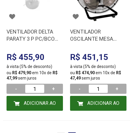
VENTILADOR DELTA
VENTILADOR
PARATY 3 P PC/BCO
OSCILANTE MESA
127 V BCO C3V 27-
50CM BI-VOLT PRETO
3101
PREMIUM 70-5412
R$ 455,90
R$ 451,15
à vista (5% de desconto)
à vista (5% de desconto)
ou
R$ 479,90
em 10x de
R$
ou
R$ 474,90
em 10x de
R$
47,99
sem juros
47,49
sem juros
-
+
-
+
ADICIONAR AO
ADICIONAR AO
CARRINHO
CARRINHO