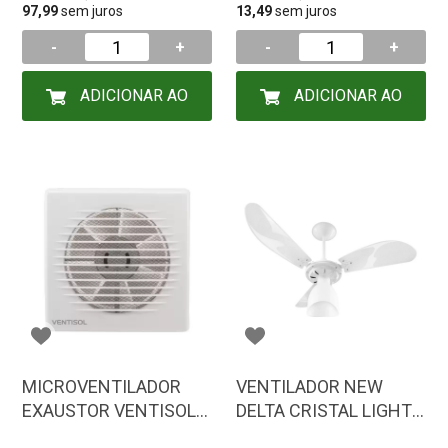
97,99
sem juros
13,49
sem juros
-
+
-
+
ADICIONAR AO
ADICIONAR AO
CARRINHO
CARRINHO
MICROVENTILADOR
VENTILADOR NEW
EXAUSTOR VENTISOL
DELTA CRISTAL LIGHT 3
P/ BANHEIRO 150MM
P PC BCO 127V C3V 38-