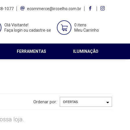
38-1077
ecommerce@ircoelho.com.br
Olá Visitante!
0 itens
Faça login ou cadastre-se
Meu Carrinho
FERRAMENTAS
ILUMINAÇÃO
Ordenar por:
ssa loja.