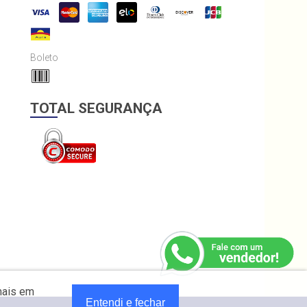
Boleto
TOTAL SEGURANÇA
mais em
Entendi e fechar