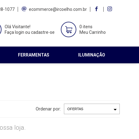
38-1077
ecommerce@ircoelho.com.br
Olá Visitante!
0 itens
Faça login ou cadastre-se
Meu Carrinho
FERRAMENTAS
ILUMINAÇÃO
Ordenar por:
ssa loja.