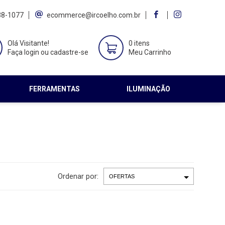
38-1077
ecommerce@ircoelho.com.br
Olá Visitante!
0 itens
Faça login ou cadastre-se
Meu Carrinho
FERRAMENTAS
ILUMINAÇÃO
Ordenar por: