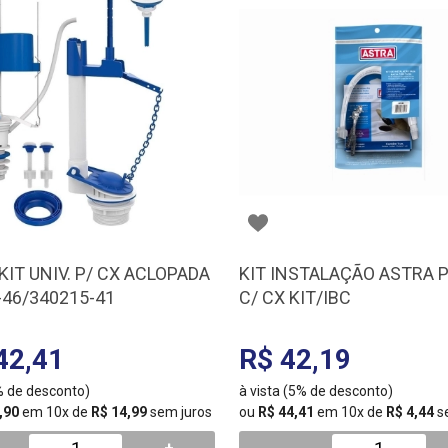
KIT UNIV. P/ CX ACLOPADA
KIT INSTALAÇÃO ASTRA P
-46/340215-41
C/ CX KIT/IBC
42,41
R$ 42,19
5% de desconto)
à vista (5% de desconto)
,90
em 10x de
R$ 14,99
sem juros
ou
R$ 44,41
em 10x de
R$ 4,44
s