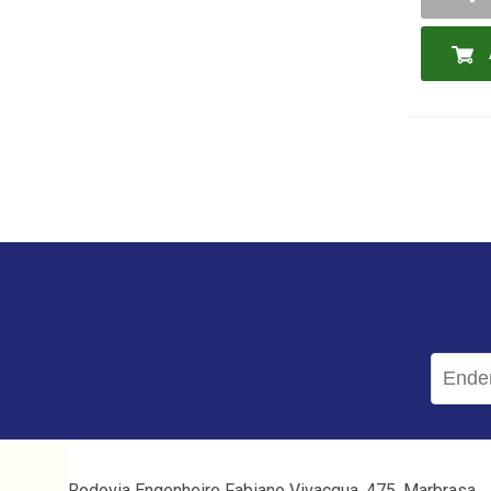
-
Rodovia Engenheiro Fabiano Vivacqua, 475, Marbrasa