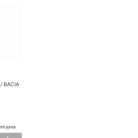
/ BACIA
em juros