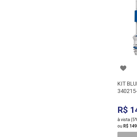
KIT BLU
340215
R$ 1
à vista (
ou
R$ 149