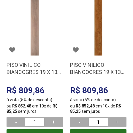
PISO VINILICO
PISO VINILICO
BIANCOGRES 19 X 130
BIANCOGRES 19 X 130
VITA COLONNA CX
VITA TREVI CX 5,92MT
5,92MT VG0753C1
VG0753T1
R$ 809,86
R$ 809,86
à vista (5% de desconto)
à vista (5% de desconto)
ou
R$ 852,48
em 10x de
R$
ou
R$ 852,48
em 10x de
R$
85,25
sem juros
85,25
sem juros
-
+
-
+