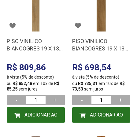
PISO VINILICO
PISO VINILICO
BIANCOGRES 19 X 130
BIANCOGRES 19 X 130
VITA ABRUZZO CX
VITA VERNAZZA CX
5,92MT VG0753A1
5,92MT VG0753V1
R$ 809,86
R$ 698,54
à vista (5% de desconto)
à vista (5% de desconto)
ou
R$ 852,48
em 10x de
R$
ou
R$ 735,31
em 10x de
R$
85,25
sem juros
73,53
sem juros
-
+
-
+
ADICIONAR AO
ADICIONAR AO
CARRINHO
CARRINHO