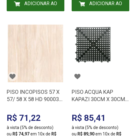
ADICIONAR AO
ADICIONAR AO
CARRINHO
CARRINHO
PISO INCOPISOS 57 X
PISO ACQUA KAP
57/ 58 X 58 HD 90003
KAPAZI 30CM X 30CM
CX 2,32MT I90003A
PRETO C/6PCS 160303
R$ 71,22
R$ 85,41
à vista (5% de desconto)
à vista (5% de desconto)
ou
R$ 74,97
em 10x de
R$
ou
R$ 89,90
em 10x de
R$