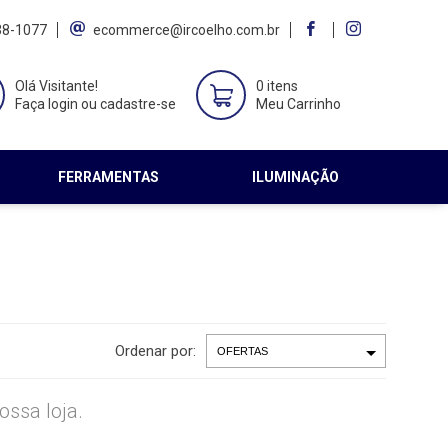
38-1077
ecommerce@ircoelho.com.br
Olá Visitante!
0 itens
Faça login ou cadastre-se
Meu Carrinho
FERRAMENTAS
ILUMINAÇÃO
Ordenar por:
ssa loja.