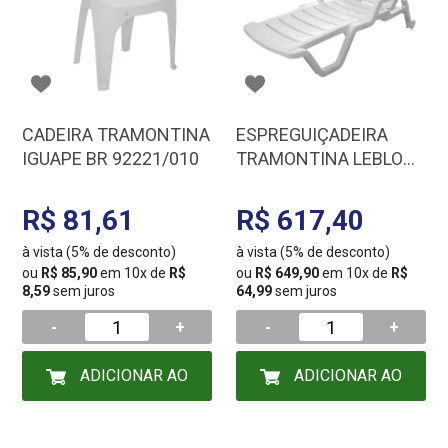
CADEIRA TRAMONTINA
ESPREGUIÇADEIRA
IGUAPE BR 92221/010
TRAMONTINA LEBLON
BR 92256/010
R$ 81,61
R$ 617,40
à vista (5% de desconto)
à vista (5% de desconto)
ou
R$ 85,90
em 10x de
R$
ou
R$ 649,90
em 10x de
R$
8,59
sem juros
64,99
sem juros
-
+
-
+
ADICIONAR AO
ADICIONAR AO
CARRINHO
CARRINHO