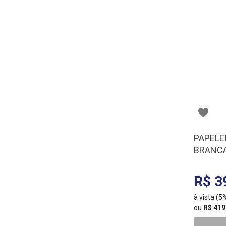
PAPELE
BRANCA
R$ 3
à vista (
ou
R$ 419