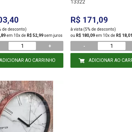
13322
03,40
R$ 171,09
5% de desconto)
à vista (5% de desconto)
,89
em 10x de
R$ 52,99
sem juros
ou
R$ 180,09
em 10x de
R$ 18,0
+
-
ADICIONAR AO CARRINHO
ADICIONAR AO CAR