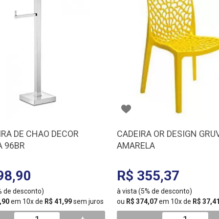
IRA DE CHAO DECOR
CADEIRA OR DESIGN GRU
 96BR
AMARELA
98,90
R$ 355,37
5% de desconto)
à vista (5% de desconto)
,90
em 10x de
R$ 41,99
sem juros
ou
R$ 374,07
em 10x de
R$ 37,4