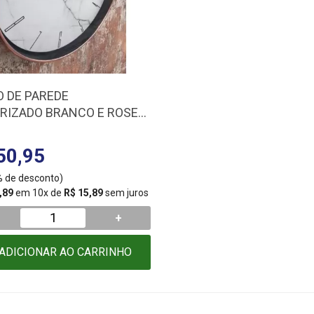
O DE PAREDE
IZADO BRANCO E ROSE
0088
50,95
5% de desconto)
,89
em 10x de
R$ 15,89
sem juros
+
ADICIONAR AO CARRINHO