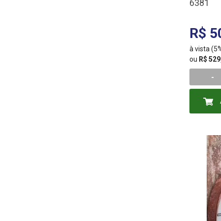
6381
R$ 5
à vista (
ou
R$ 529
-