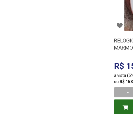
RELOGI
MARMOR
GOLD 1
R$ 1
à vista (
ou
R$ 158
-