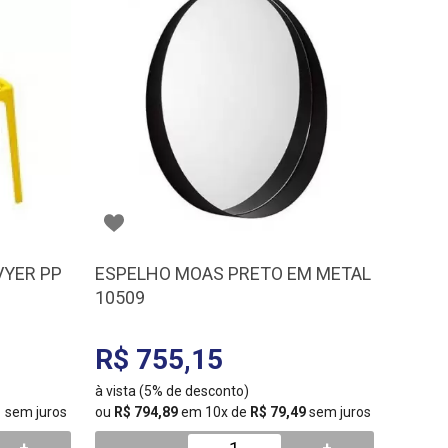
VYER PP
ESPELHO MOAS PRETO EM METAL
10509
R$ 755,15
à vista (5% de desconto)
1
sem juros
ou
R$ 794,89
em 10x de
R$ 79,49
sem juros