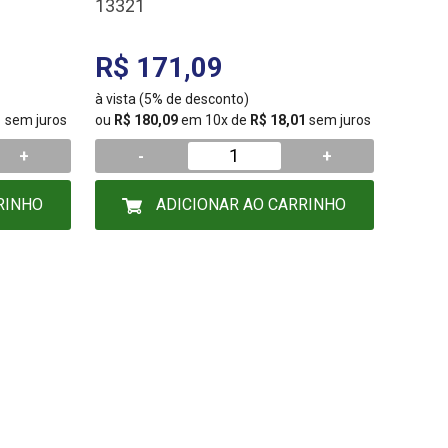
13321
R$ 171,09
à vista (5% de desconto)
1
sem juros
ou
R$ 180,09
em 10x de
R$ 18,01
sem juros
+
-
+
RINHO
ADICIONAR AO CARRINHO